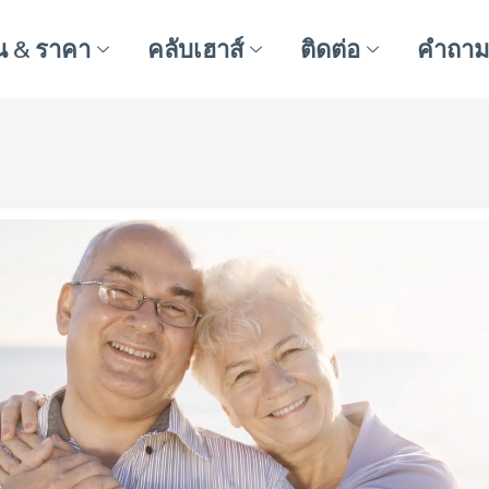
น & ราคา
คลับเฮาส์
ติดต่อ
คำถามท