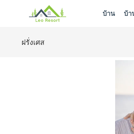
บ้าน
บ้า
ฝรั่งเศส