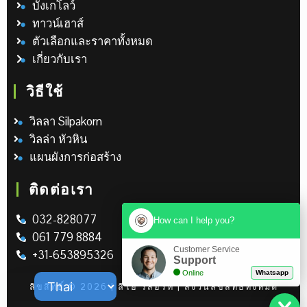
บังเกโลว์
ทาวน์เฮาส์
ตัวเลือกและราคาทั้งหมด
เกี่ยวกับเรา
วิธีใช้
วิลลา Silpakorn
วิลล่า หัวหิน
แผนผังการก่อสร้าง
ติดต่อเรา
032-828077
How can I help you?
061 779 8884
Customer Service
+31-653895326
Support
Online
Whatsapp
ลิขสิทธิ์ © 2026 | ลีโอ รีสอร์ท | สงวนลิขสิทธิ์ทั้งหมด