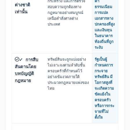
กระทรวง และการตรวจ
ค่า
ต่างชาติ
สอบความถูกต้องทาง
ธรรมเนียม
เท่านั้น
กฎหมายอย่างสมบูรณ์
การแปล
เหนือคำสั่งศาลต่าง
เอกสารทาง
ประเทศ
ปกครองที่สูง
และเงินทุน
ในธนาคาร
ท้องถิ่นที่ถูก
ระงับ
การสืบ
ทรัพย์สินจะถูกแบ่งอย่าง
รัฐเป็นผู้
✓
ไม่เจาะจงตามลำดับชั้น
กำหนดการ
สันดานโดย
ครอบครัวที่กำหนดไว้
กระจาย
บทบัญญัติ
อย่างเข้มงวดภายใต้
ทรัพย์สิน มี
กฎหมาย
ประมวลกฎหมายแพ่งของ
โอกาสสูงที่
ไทย
จะเกิดความ
ขัดแย้งใน
ครอบครัว
หรือการกระ
จายที่ไม่
ตั้งใจ