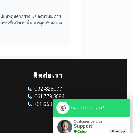
ียมที่คุ้มค่าอย่างยิ่งของหัวหิน การ
ุมชนชั้นนำเท่านั้น แต่คุณกำลังวาง
ติดต่อเรา
032-828077
061 779 8884
+31-653895326
How can I help you?
Customer Service
Support
Online
Whatsapp