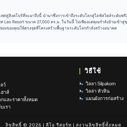
สู่สิงคโปร์ที่จะมาถึงนี้ นำมาซึ่งการเข้าถึงระดับโลกสู่ไลฟ์สไตล์ระดับพรีเม
Leo Resort ขนาด 27,000 ตร.ม. ในวันนี้ ไม่เพียงแต่คุณกำลังย้ายเข้าสู่ช
กษียณของคุณให้ตรงจุดที่โครงสร้างพื้นฐานระดับโลกกำลังสร้างอนาคต
วิธีใช้
วิลลา Silpakorn
ลว์
วิลล่า หัวหิน
เฮาส์
แผนผังการก่อสร้าง
ือกและราคาทั้งหมด
กับเรา
ลิขสิทธิ์ © 2026 | ลีโอ รีสอร์ท | สงวนลิขสิทธิ์ทั้งหมด