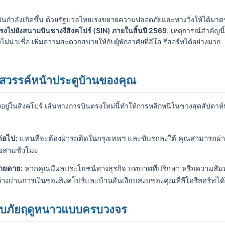
บันกำลังเกิดขึ้น ด้วยรัฐบาลไทยเร่งขยายความปลอดภัยและทางวิ่งให้ได้
ตรงไปยังสนามบินชางงีสิงคโปร์ (SIN) ภายในสิ้นปี 2569
. เหตุการณ์สำคัญนี
ม่น่าเชื่อ เพิ่มความสะดวกสบายให้กับผู้พักอาศัยที่ลีโอ รีสอร์ทได้อย่างมาก
สู่สวรรค์หน้าประตูบ้านของคุณ
ัยอยู่ในสิงคโปร์ เส้นทางการบินตรงใหม่นี้ทำให้การหลีกหนีในช่วงสุดสัปดา
ต่อไป:
แทนที่จะต้องฝ่ารถติดในกรุงเทพฯ และขับรถลงใต้ คุณสามารถผ่านพ
ึงสามชั่วโมง
่ายดาย:
หากคุณมีผลประโยชน์ทางธุรกิจ บทบาทที่ปรึกษา หรือความสัมพ
งย่านการเงินของสิงคโปร์และบ้านอันเงียบสงบของคุณที่ลีโอรีสอร์ทได้
่หลบภัยฤดูหนาวแบบครบวงจร