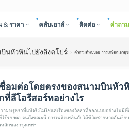
น & ราคา
คลับเฮาส์
ติดต่อ
คำถามท
ินหัวหินไปยังสิงคโปร์
>
คำถามที่พบบ่อย การเกษียณอายุ
รเชื่อมต่อโดยตรงของสนามบินหัวห
ที่ลีโอรีสอร์ทอย่างไร
วามหรูหราที่แท้จริงไม่ใช่แค่เรื่องของวิลล่าที่ออกแบบอย่างไม่มี
ลกที่ไร้รอยต่อ จนถึงขณะนี้ การเพลิดเพลินกับวิถีชีวิตชายหาดอันเง
นหลักของกรุงเทพฯ