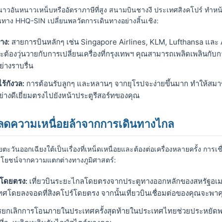
หนาวอันหนาวเหน็บหรืออัตราภาษีที่สูง สนามบินชางงี ประเทศสิงคโปร์ ทำหน้
นทาง HHQ-SIN เปลี่ยนพลวัตการเดินทางอย่างสิ้นเชิง:
าง:
สายการบินหลักๆ เช่น Singapore Airlines, KLM, Lufthansa และ A
ต้องวุ่นวายกับการเปลี่ยนเครื่องที่กรุงเทพฯ คุณสามารถเพลิดเพลินกับก
ย่างราบรื่น
ร้กังวล:
การต้อนรับลูกๆ และหลานๆ จากยุโรปจะง่ายขึ้นมาก ทำให้สมา
างดีเยี่ยมตรงไปยังหน้าประตูรีสอร์ทของคุณ
 ลดความเหนื่อยล้าจากการเดินทางไกล
ะวันออกเฉียงใต้เป็นเรื่องที่เหน็ดเหนื่อยและต้องต่อเครื่องหลายครั้ง การเ
ะโยชน์จากความแตกต่างทางภูมิศาสตร์:
กโดยตรง:
เที่ยวบินระยะไกลโดยตรงจากประตูทางออกหลักของสหรัฐอเมร
ศโดยลงจอดที่สิงคโปร์โดยตรง จากนั้นเที่ยวบินเชื่อมต่อของคุณจะพาค
ยกเลิกการโอนภายในประเทศครั้งสุดท้ายในประเทศไทยช่วยประหยัดพล